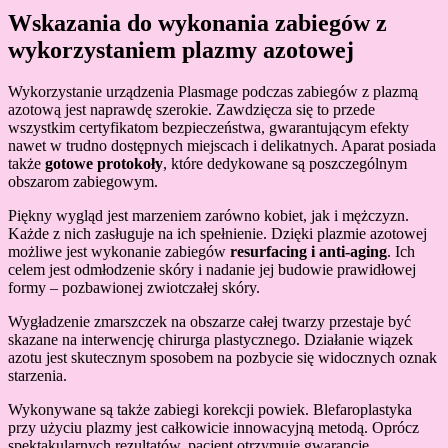
Wskazania do wykonania zabiegów z
wykorzystaniem plazmy azotowej
Wykorzystanie urządzenia Plasmage podczas zabiegów z plazmą
azotową jest naprawdę szerokie. Zawdzięcza się to przede
wszystkim certyfikatom bezpieczeństwa, gwarantującym efekty
nawet w trudno dostępnych miejscach i delikatnych. Aparat posiada
także
gotowe protokoły
, które dedykowane są poszczególnym
obszarom zabiegowym.
Piękny wygląd jest marzeniem zarówno kobiet, jak i mężczyzn.
Każde z nich zasługuje na ich spełnienie. Dzięki plazmie azotowej
możliwe jest wykonanie zabiegów
resurfacing
i anti-aging
. Ich
celem jest odmłodzenie skóry i nadanie jej budowie prawidłowej
formy – pozbawionej zwiotczałej skóry.
Wygładzenie zmarszczek na obszarze całej twarzy przestaje być
skazane na interwencję chirurga plastycznego. Działanie wiązek
azotu jest skutecznym sposobem na pozbycie się widocznych oznak
starzenia.
Wykonywane są także zabiegi korekcji powiek. Blefaroplastyka
przy użyciu plazmy jest całkowicie innowacyjną metodą. Oprócz
spektakularnych rezultatów, pacjent otrzymuje gwarancję