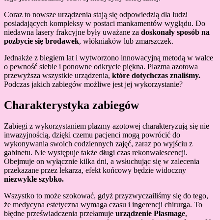
Coraz to nowsze urządzenia stają się odpowiedzią dla ludzi
posiadających kompleksy w postaci mankamentów wyglądu. Do
niedawna lasery frakcyjne były uważane za
doskonały sposób na
pozbycie się brodawek
, włókniaków lub zmarszczek.
Jednakże z biegiem lat i wytworzono innowacyjną metodą w walce
o pewność siebie i ponowne odkrycie piękna. Plazma azotowa
przewyższa wszystkie urządzenia,
które dotychczas znaliśmy.
Podczas jakich zabiegów możliwe jest jej wykorzystanie?
Charakterystyka zabiegów
Zabiegi z wykorzystaniem plazmy azotowej charakteryzują się nie
inwazyjnością, dzięki czemu pacjenci mogą powrócić do
wykonywania swoich codziennych zajęć, zaraz po wyjściu z
gabinetu. Nie występuje także długi czas rekonwalescencji.
Obejmuje on wyłącznie kilka dni, a wsłuchując się w zalecenia
przekazane przez lekarza, efekt końcowy będzie widoczny
niezwykle szybko.
Wszystko to może szokować, gdyż przyzwyczailiśmy się do tego,
że medycyna estetyczna wymaga czasu i ingerencji chirurga. To
błędne przeświadczenia przełamuje
urządzenie Plasmage
,