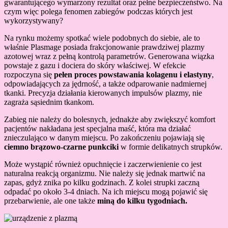
gwarantującego wymarzony rezultat oraz pełne bezpieczeństwo. Na
czym więc polega fenomen zabiegów podczas których jest
wykorzystywany?
Na rynku możemy spotkać wiele podobnych do siebie, ale to
właśnie Plasmage posiada frakcjonowanie prawdziwej plazmy
azotowej wraz z pełną kontrolą parametrów. Generowana wiązka
powstaje z gazu i dociera do skóry właściwej. W efekcie
rozpoczyna się
pełen proces powstawania kolagenu i elastyny
,
odpowiadających za jędrność, a także odparowanie nadmiernej
tkanki. Precyzja działania kierowanych impulsów plazmy, nie
zagraża sąsiednim tkankom.
Zabieg nie należy do bolesnych, jednakże aby zwiększyć komfort
pacjentów nakładana jest specjalna maść, która ma działać
znieczulająco w danym miejscu. Po zakończeniu pojawiają się
ciemno brązowo-czarne punkciki
w formie delikatnych strupków.
Może wystąpić również opuchnięcie i zaczerwienienie co jest
naturalna reakcją organizmu. Nie należy się jednak martwić na
zapas, gdyż znika po kilku godzinach. Z kolei strupki zaczną
odpadać po około 3-4 dniach. Na ich miejscu mogą pojawić się
przebarwienie, ale one także
miną do kilku tygodniach.