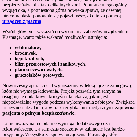
bezpieczeństwa dla tak delikatnych stref. Poprawie ulega ogólny
wygląd oka, a podniesiona górna powieka sprawi, że dawniej
utracony blask, ponownie się pojawi. Wszystko to za pomocą
urządzeń z plazmą
.
Wśród głównych wskazań do wykonania zabiegów urządzeniem
Plasmage, warto także wskazać możliwości usunięcia:
włókniaków,
brodawek,
kępek żółtych,
blizn przerostowych i zanikowych,
plam soczewicowatych,
gruczolaków potowych.
Nowoczesny aparat został wyposażony w lekką rączkę zabiegową,
która nie wymaga ładowania. Projekt pozwala tym samym na
osiągnięcie dodatkowej korzyści dla lekarza, jakim jest
niepodważalna wygoda podczas wykonywania zabiegów. Zwiększa
to pewność działania, a wraz z certyfikatami medycznymi
zapewnia
pacjenta o pełnym bezpieczeństwie.
Ta nieinwazyjna metoda nie wymaga dodatkowego czasu
rekonwalescencji, a sam czas spędzony w gabinecie jest bardzo
przyjemny. Wszystko za sprawą urządzenia Plasmage, które