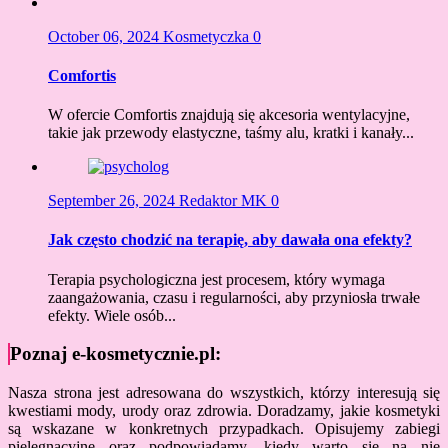
October 06, 2024
Kosmetyczka
0
Comfortis
W ofercie Comfortis znajdują się akcesoria wentylacyjne,
takie jak przewody elastyczne, taśmy alu, kratki i kanały...
September 26, 2024
Redaktor MK
0
Jak często chodzić na terapię, aby dawała ona efekty?
Terapia psychologiczna jest procesem, który wymaga
zaangażowania, czasu i regularności, aby przyniosła trwałe
efekty. Wiele osób...
Poznaj e-kosmetycznie.pl:
Nasza strona jest adresowana do wszystkich, którzy interesują się
kwestiami mody, urody oraz zdrowia. Doradzamy, jakie kosmetyki
są wskazane w konkretnych przypadkach. Opisujemy zabiegi
pielęgnacyjne oraz podpowiadamy, kiedy warto się na nie