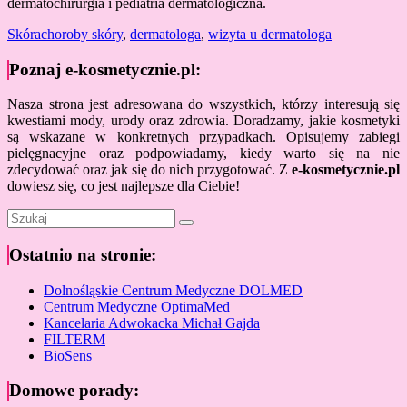
dermatochirurgia i pediatria dermatologiczna.
Skóra
choroby skóry
,
dermatologa
,
wizyta u dermatologa
Poznaj e-kosmetycznie.pl:
Nasza strona jest adresowana do wszystkich, którzy interesują się
kwestiami mody, urody oraz zdrowia. Doradzamy, jakie kosmetyki
są wskazane w konkretnych przypadkach. Opisujemy zabiegi
pielęgnacyjne oraz podpowiadamy, kiedy warto się na nie
zdecydować oraz jak się do nich przygotować. Z
e-kosmetycznie.pl
dowiesz się, co jest najlepsze dla Ciebie!
Ostatnio na stronie:
Dolnośląskie Centrum Medyczne DOLMED
Centrum Medyczne OptimaMed
Kancelaria Adwokacka Michał Gajda
FILTERM
BioSens
Domowe porady: