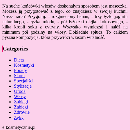
Na suche końcówki włosów doskonałym sposobem jest maseczka.
Możesz ją przygotować z tego, co znajdziesz w swojej kuchni.
Nasza rada? Przygotuj: - rozgnieciony banan, - trzy łyżki jogurtu
naturalnego, - łyżka miodu, - pół łyżeczki olejku kokosowego, -
kilka kropli soku z cytryny. Wszystko wymieszaj i nałóż na
minimum pół godziny na włosy. Dokładnie spłucz. To całkiem
pyszna kompozycja, która przywróci włosom witalność.
Categories
Dieta
Kosmetyki
Porady
Skóra
Specjaliści
Stylizacje
Uroda
Włosy
Zabiegi
Zabiegi
Zdrowie
Zęby
e-kosmetycznie.pl