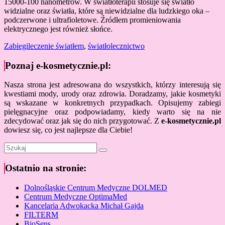
15000-100 nanometrów. W światłoterapii stosuje się światło
widzialne oraz światła, które są niewidzialne dla ludzkiego oka –
podczerwone i ultrafioletowe. Źródłem promieniowania
elektrycznego jest również słońce.
Zabiegi
leczenie światłem
,
światłolecznictwo
Poznaj e-kosmetycznie.pl:
Nasza strona jest adresowana do wszystkich, którzy interesują się
kwestiami mody, urody oraz zdrowia. Doradzamy, jakie kosmetyki
są wskazane w konkretnych przypadkach. Opisujemy zabiegi
pielęgnacyjne oraz podpowiadamy, kiedy warto się na nie
zdecydować oraz jak się do nich przygotować. Z
e-kosmetycznie.pl
dowiesz się, co jest najlepsze dla Ciebie!
Ostatnio na stronie:
Dolnośląskie Centrum Medyczne DOLMED
Centrum Medyczne OptimaMed
Kancelaria Adwokacka Michał Gajda
FILTERM
BioSens