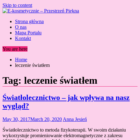
Skip to content
Strona główna
O nas
Mapa Portalu
Kontakt
You are here
Home
leczenie światłem
Tag:
leczenie światłem
Światłolecznictwo – jak wpływa na nasz
wygląd?
May 30, 2017
March 20, 2020
Anna Jesień
Światłolecznictwo to metoda fizykoterapii. W swoim działaniu
wykorzystuje promieniowanie elektromagnetyczne z zakresu