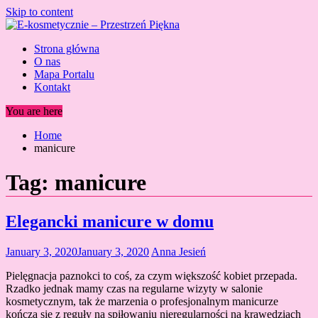
Skip to content
Strona główna
O nas
Mapa Portalu
Kontakt
You are here
Home
manicure
Tag:
manicure
Elegancki manicure w domu
January 3, 2020
January 3, 2020
Anna Jesień
Pielęgnacja paznokci to coś, za czym większość kobiet przepada.
Rzadko jednak mamy czas na regularne wizyty w salonie
kosmetycznym, tak że marzenia o profesjonalnym manicurze
kończą się z reguły na spiłowaniu nieregularności na krawędziach