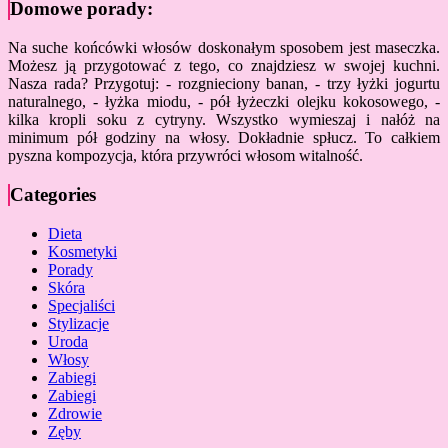
Domowe porady:
Na suche końcówki włosów doskonałym sposobem jest maseczka.
Możesz ją przygotować z tego, co znajdziesz w swojej kuchni.
Nasza rada? Przygotuj: - rozgnieciony banan, - trzy łyżki jogurtu
naturalnego, - łyżka miodu, - pół łyżeczki olejku kokosowego, -
kilka kropli soku z cytryny. Wszystko wymieszaj i nałóż na
minimum pół godziny na włosy. Dokładnie spłucz. To całkiem
pyszna kompozycja, która przywróci włosom witalność.
Categories
Dieta
Kosmetyki
Porady
Skóra
Specjaliści
Stylizacje
Uroda
Włosy
Zabiegi
Zabiegi
Zdrowie
Zęby