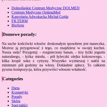
Dolnośląskie Centrum Medyczne DOLMED
Centrum Medyczne OptimaMed
Kancelaria Adwokacka Michał Gajda
FILTERM
BioSens
Domowe porady:
Na suche końcówki włosów doskonałym sposobem jest maseczka.
Możesz ją przygotować z tego, co znajdziesz w swojej kuchni.
Nasza rada? Przygotuj: - rozgnieciony banan, - trzy łyżki jogurtu
naturalnego, - łyżka miodu, - pół łyżeczki olejku kokosowego, -
kilka kropli soku z cytryny. Wszystko wymieszaj i nałóż na
minimum pół godziny na włosy. Dokładnie spłucz. To całkiem
pyszna kompozycja, która przywróci włosom witalność.
Categories
Dieta
Kosmetyki
Porady
Skóra
Specjaliści