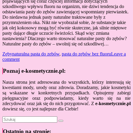
pojawiających się coraz częściej informacji dotyczących
szkodliwego wpływu fluoru na organizm, nie dziwi tendencja do
odstawiania pasty do zębów zawierającej wspomniany pierwiastek.
Do niedawna jednak pasty naturalne traktowane były z
przymrużeniem oka. Nikt nie wyobrażał sobie, że substancje takie
jak olej kokosowy mogą być równie skuteczne, jak silnie miętowe
pasty dające długie uczucie świeżości. Skąd więc zmiana
nastawienia? Dlaczego warto stosować naturalne pasty do zębów?
Naturalne pasty do zębów – uwolnij się od szkodliwej…
Zęby
naturalna pasta do zebów
,
pasta do zębów bez fluoru
Leave a
comment
Poznaj e-kosmetycznie.pl:
Nasza strona jest adresowana do wszystkich, którzy interesują się
kwestiami mody, urody oraz zdrowia. Doradzamy, jakie kosmetyki
są wskazane w konkretnych przypadkach. Opisujemy zabiegi
pielęgnacyjne oraz podpowiadamy, kiedy warto się na nie
zdecydować oraz jak się do nich przygotować. Z
e-kosmetycznie.pl
dowiesz się, co jest najlepsze dla Ciebie!
Ostatnio na stronie: