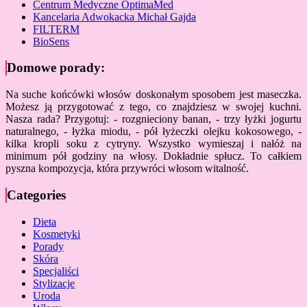
Centrum Medyczne OptimaMed
Kancelaria Adwokacka Michał Gajda
FILTERM
BioSens
Domowe porady:
Na suche końcówki włosów doskonałym sposobem jest maseczka.
Możesz ją przygotować z tego, co znajdziesz w swojej kuchni.
Nasza rada? Przygotuj: - rozgnieciony banan, - trzy łyżki jogurtu
naturalnego, - łyżka miodu, - pół łyżeczki olejku kokosowego, -
kilka kropli soku z cytryny. Wszystko wymieszaj i nałóż na
minimum pół godziny na włosy. Dokładnie spłucz. To całkiem
pyszna kompozycja, która przywróci włosom witalność.
Categories
Dieta
Kosmetyki
Porady
Skóra
Specjaliści
Stylizacje
Uroda