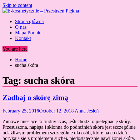
Skip to content
Strona główna
O nas
Mapa Portalu
Kontakt
You are here
Home
sucha skóra
Tag:
sucha skóra
Zadbaj o skórę zimą
February 25, 2016
October 12, 2018
Anna Jesień
Zimowe miesiące to trudny czas, jeśli chodzi o pielęgnację skóry.
Przesuszona, napięta i skłonna do podrażnień skóra jest szczególnie
uciążliwym problemem szczególnie dla osób, które na co dzień
borykają się z problemem suchej, niedostatecznie nawilżonej skóry.