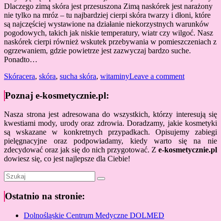
Dlaczego zimą skóra jest przesuszona Zimą naskórek jest narażony
nie tylko na mróz – tu najbardziej cierpi skóra twarzy i dłoni, które
są najczęściej wystawione na działanie niekorzystnych warunków
pogodowych, takich jak niskie temperatury, wiatr czy wilgoć. Nasz
naskórek cierpi również wskutek przebywania w pomieszczeniach z
ogrzewaniem, gdzie powietrze jest zazwyczaj bardzo suche.
Ponadto…
Skóra
cera
,
skóra
,
sucha skóra
,
witaminy
Leave a comment
Poznaj e-kosmetycznie.pl:
Nasza strona jest adresowana do wszystkich, którzy interesują się
kwestiami mody, urody oraz zdrowia. Doradzamy, jakie kosmetyki
są wskazane w konkretnych przypadkach. Opisujemy zabiegi
pielęgnacyjne oraz podpowiadamy, kiedy warto się na nie
zdecydować oraz jak się do nich przygotować. Z
e-kosmetycznie.pl
dowiesz się, co jest najlepsze dla Ciebie!
Ostatnio na stronie:
Dolnośląskie Centrum Medyczne DOLMED