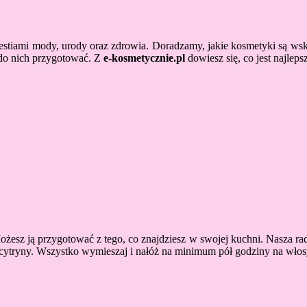
 kwestiami mody, urody oraz zdrowia. Doradzamy, jakie kosmetyki są w
 do nich przygotować. Z
e-kosmetycznie.pl
dowiesz się, co jest najleps
 ją przygotować z tego, co znajdziesz w swojej kuchni. Nasza rada? P
 z cytryny. Wszystko wymieszaj i nałóż na minimum pół godziny na wło