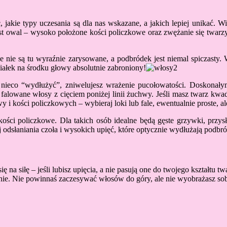
akie typy uczesania są dla nas wskazane, a jakich lepiej unikać. Wie
jest owal – wysoko położone kości policzkowe oraz zwężanie się twarzy
we nie są tu wyraźnie zarysowane, a podbródek jest niemal spiczas
iałek na środku głowy absolutnie zabroniony!
ą nieco “wydłużyć”, zniwelujesz wrażenie pucołowatości. Doskonały
 falowane włosy z cięciem poniżej linii żuchwy. Jeśli masz twarz kwad
i kości policzkowych – wybieraj loki lub fale, ewentualnie proste, ale
kości policzkowe. Dla takich osób idealne będą gęste grzywki, przys
j odsłaniania czoła i wysokich upięć, które optycznie wydłużają podbr
na siłę – jeśli lubisz upięcia, a nie pasują one do twojego kształtu tw
odnie. Nie powinnaś zaczesywać włosów do góry, ale nie wyobrażasz so