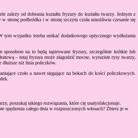
le zależy od dobrania kształtu fryzury do kształtu twarzy. Jednym z
 w stronę podbródka i w stronę szczytu czoła umożliwia czesanie się
ty. W tym wypadku trzeba unikać dodatkowego optycznego wydłużania
m sposobem na to będą tapirowane fryzury, szczególnie krótkie lub
ratową – tutaj fryzura może złagodzić mocne, wyraziste rysy twarzy,
 dłuższe niż linia policzków.
łaniające czoło a nawet sięgające na bokach do kości policzkowych.
ódek.
arzy, poszukaj takiego rozwiązania, które cię usatysfakcjonuje.
bie spędzenia całego dnia w rozpuszczonych włosach? Zbierz je w