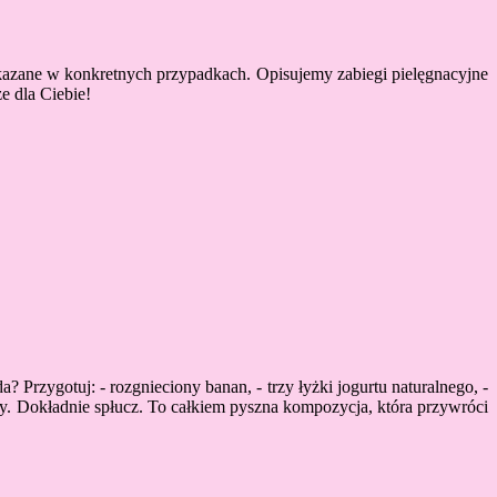
skazane w konkretnych przypadkach. Opisujemy zabiegi pielęgnacyjne
ze dla Ciebie!
rzygotuj: - rozgnieciony banan, - trzy łyżki jogurtu naturalnego, -
sy. Dokładnie spłucz. To całkiem pyszna kompozycja, która przywróci