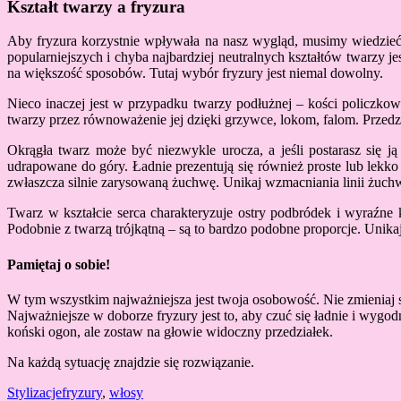
Kształt twarzy a fryzura
Aby fryzura korzystnie wpływała na nasz wygląd, musimy wiedzieć, j
popularniejszych i chyba najbardziej neutralnych kształtów twarzy 
na większość sposobów. Tutaj wybór fryzury jest niemal dowolny.
Nieco inaczej jest w przypadku twarzy podłużnej – kości policzko
twarzy przez równoważenie jej dzięki grzywce, lokom, falom. Przedz
Okrągła twarz może być niezwykle urocza, a jeśli postarasz się j
udrapowane do góry. Ładnie prezentują się również proste lub lekko
zwłaszcza silnie zarysowaną żuchwę. Unikaj wzmacniania linii żuchwy 
Twarz w kształcie serca charakteryzuje ostry podbródek i wyraźne 
Podobnie z twarzą trójkątną – są to bardzo podobne proporcje. Unika
Pamiętaj o sobie!
W tym wszystkim najważniejsza jest twoja osobowość. Nie zmieniaj się 
Najważniejsze w doborze fryzury jest to, aby czuć się ładnie i wyg
koński ogon, ale zostaw na głowie widoczny przedziałek.
Na każdą sytuację znajdzie się rozwiązanie.
Stylizacje
fryzury
,
włosy