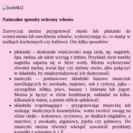
Naturalne sposoby ochrony włosów
Zazwyczaj można przygotować maski lub płukanki do
wzmocnienia lub nawilżenia włosów, wykorzystując to, co mamy w
szafkach kuchennych czy lodówce. Oto kilka sposobów:
płukanki – doskonałe właściwości mają zioła, np. nagietek,
lipa, melisa, ale także wyciąg z imbiru. Przykład: dwie torebki
nagietka zaparza się w litrze wody. Można wykorzystać
również melisę, kwiat lipy czy zielony owies, albo połączyć
te składniki, by zmaksymalizować ich skuteczność;
maseczki – podstawowe składniki bazowe maseczek
nawilżających to: awokado, majonez, sok z cytryny, jajka –
szczególnie żółtka, piwo, banany i śmietana lub jogurt.
Można je łączyć w różne kombinacje, nakładać na kilka-
kilkanaście minut, a potem obficie spłukiwać;
składniki wspomagające – przygotowując maseczkę lub
szukając skutecznych kosmetyków, warto zwrócić uwagę na
różne olejki – kokosowy, rycynowy, ze słodkich migdałów, z
marchwi, z awokado, arganowy, jojoba czy palmowy. Do
maseczki można również wkropić zawartość przekłutej
kapsułki z witaminą A + E.