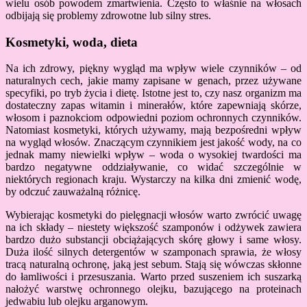
wielu osób powodem zmartwienia. Często to właśnie na włosach
odbijają się problemy zdrowotne lub silny stres.
Kosmetyki, woda, dieta
Na ich zdrowy, piękny wygląd ma wpływ wiele czynników – od
naturalnych cech, jakie mamy zapisane w genach, przez używane
specyfiki, po tryb życia i dietę. Istotne jest to, czy nasz organizm ma
dostateczny zapas witamin i minerałów, które zapewniają skórze,
włosom i paznokciom odpowiedni poziom ochronnych czynników.
Natomiast kosmetyki, których używamy, mają bezpośredni wpływ
na wygląd włosów. Znaczącym czynnikiem jest jakość wody, na co
jednak mamy niewielki wpływ – woda o wysokiej twardości ma
bardzo negatywne oddziaływanie, co widać szczególnie w
niektórych regionach kraju. Wystarczy na kilka dni zmienić wodę,
by odczuć zauważalną różnicę.
Wybierając kosmetyki do pielęgnacji włosów warto zwrócić uwagę
na ich składy – niestety większość szamponów i odżywek zawiera
bardzo dużo substancji obciążających skórę głowy i same włosy.
Duża ilość silnych detergentów w szamponach sprawia, że włosy
tracą naturalną ochronę, jaką jest sebum. Stają się wówczas skłonne
do łamliwości i przesuszania. Warto przed suszeniem ich suszarką
nałożyć warstwę ochronnego olejku, bazującego na proteinach
jedwabiu lub olejku arganowym.