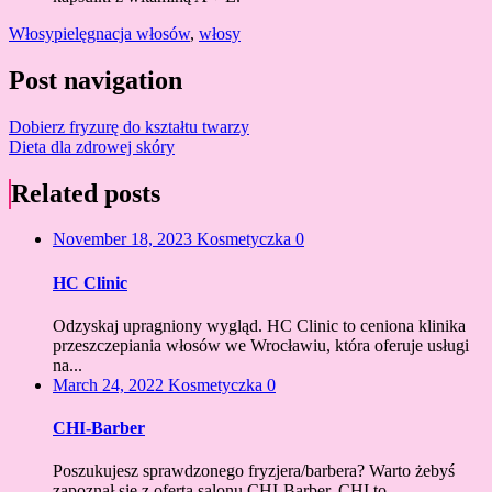
Włosy
pielęgnacja włosów
,
włosy
Post navigation
Dobierz fryzurę do kształtu twarzy
Dieta dla zdrowej skóry
Related posts
November 18, 2023
Kosmetyczka
0
HC Clinic
Odzyskaj upragniony wygląd. HC Clinic to ceniona klinika
przeszczepiania włosów we Wrocławiu, która oferuje usługi
na...
March 24, 2022
Kosmetyczka
0
CHI-Barber
Poszukujesz sprawdzonego fryzjera/barbera? Warto żebyś
zapoznał się z ofertą salonu CHI-Barber. CHI to