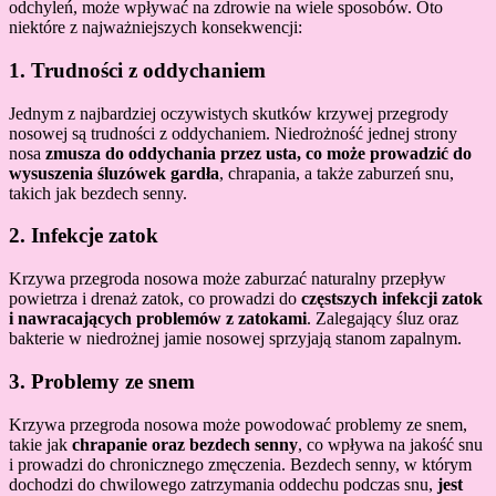
odchyleń, może wpływać na zdrowie na wiele sposobów. Oto
niektóre z najważniejszych konsekwencji:
1. Trudności z oddychaniem
Jednym z najbardziej oczywistych skutków krzywej przegrody
nosowej są trudności z oddychaniem. Niedrożność jednej strony
nosa
zmusza do oddychania przez usta, co może prowadzić do
wysuszenia śluzówek gardła
, chrapania, a także zaburzeń snu,
takich jak bezdech senny.
2. Infekcje zatok
Krzywa przegroda nosowa może zaburzać naturalny przepływ
powietrza i drenaż zatok, co prowadzi do
częstszych infekcji zatok
i nawracających problemów z zatokami
. Zalegający śluz oraz
bakterie w niedrożnej jamie nosowej sprzyjają stanom zapalnym.
3. Problemy ze snem
Krzywa przegroda nosowa może powodować problemy ze snem,
takie jak
chrapanie oraz bezdech senny
, co wpływa na jakość snu
i prowadzi do chronicznego zmęczenia. Bezdech senny, w którym
dochodzi do chwilowego zatrzymania oddechu podczas snu,
jest