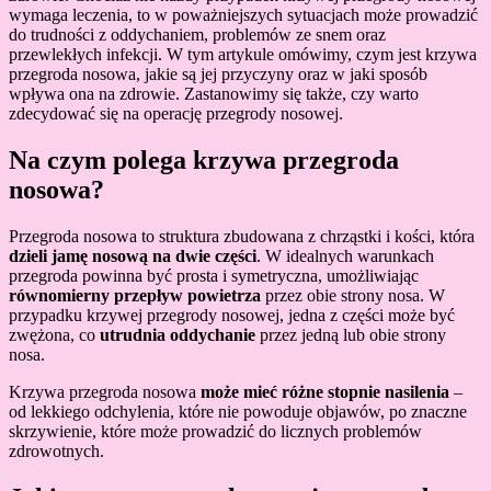
wymaga leczenia, to w poważniejszych sytuacjach może prowadzić
do trudności z oddychaniem, problemów ze snem oraz
przewlekłych infekcji. W tym artykule omówimy, czym jest krzywa
przegroda nosowa, jakie są jej przyczyny oraz w jaki sposób
wpływa ona na zdrowie. Zastanowimy się także, czy warto
zdecydować się na operację przegrody nosowej.
Na czym polega krzywa przegroda
nosowa?
Przegroda nosowa to struktura zbudowana z chrząstki i kości, która
dzieli jamę nosową na dwie części
. W idealnych warunkach
przegroda powinna być prosta i symetryczna, umożliwiając
równomierny przepływ powietrza
przez obie strony nosa. W
przypadku krzywej przegrody nosowej, jedna z części może być
zwężona, co
utrudnia oddychanie
przez jedną lub obie strony
nosa.
Krzywa przegroda nosowa
może mieć różne stopnie nasilenia
–
od lekkiego odchylenia, które nie powoduje objawów, po znaczne
skrzywienie, które może prowadzić do licznych problemów
zdrowotnych.