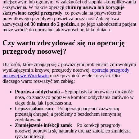
miejscowym lub ogólnym, w zależności od stopnia skomplikowania
skrzywienia. W trakcie operacji
chirurg usuwa lub koryguje
skrzywione części przegrody
, co pozwala na przywrócenie
prawidłowego przepływu powietrza przez nos. Zabieg trwa
zazwyczaj
od 30 minut do 2 godzin
, a po jego zakończeniu pacjent
może wrócić do normalnej aktywności po kilku dniach.
Czy warto zdecydować się na operację
przegrody nosowej?
Dla osób, które zmagają się z poważnymi problemami zdrowotnymi
wynikającymi z krzywej przegrody nosowej,
operacja przegrody
nosowej we Wrocławiu
może przynieść wiele korzyści. Oto
dlaczego warto rozważyć ten zabieg:
Poprawa oddychania
– Septoplastyka przywraca drożność
nosa, co znacząco poprawia komfort oddychania zarówno w
ciągu dnia, jak i podczas snu.
Lepsza jakość snu
– Po operacji pacjenci zazwyczaj
przestają chrapać, a problemy z bezdechem sennym są
zredukowane.
Zmniejszenie infekcji zatok
– Po korekcji przegrody
nosowej poprawia się naturalny drenaż zatok, co zmniejsza
ryzyko infekcji.