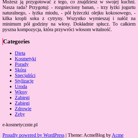
Możesz ją przygotować z tego, co znajdziesz w swojej kuchni.
Nasza rada? Przygotuj: - rozgnieciony banan, - trzy łyżki jogurtu
naturalnego, - łyżka miodu, - pół łyżeczki olejku kokosowego, -
kilka kropli soku z cytryny. Wszystko wymieszaj i nałóż na
minimum pół godziny na włosy. Dokładnie spłucz. To całkiem
pyszna kompozycja, która przywróci włosom witalność.
Categories
Dieta
Kosmetyki
Porady
Skóra
Specjaliści
Stylizacje
Uroda
Włosy
Zabiegi
Zabiegi
Zdrowie
Zęby
e-kosmetycznie.pl
Proudly powered by WordPress
|
Theme: AcmeBlog by
Acme