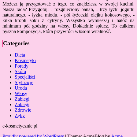
Możesz ją przygotować z tego, co znajdziesz w swojej kuchni.
Nasza rada? Przygotuj: - rozgnieciony banan, - trzy łyżki jogurtu
naturalnego, - łyżka miodu, - pół łyżeczki olejku kokosowego, -
kilka kropli soku z cytryny. Wszystko wymieszaj i nałóż na
minimum pół godziny na włosy. Dokładnie spłucz. To całkiem
pyszna kompozycja, która przywróci włosom witalność.
Categories
Dieta
Kosmetyki
Porady
Skóra
Specjaliści
Stylizacje
Uroda
Włosy
Zabiegi
Zabiegi
Zdrowie
Zęby
e-kosmetycznie.pl
Proudly powered by WordPress
|
Theme: AcmeBlog by
Acme